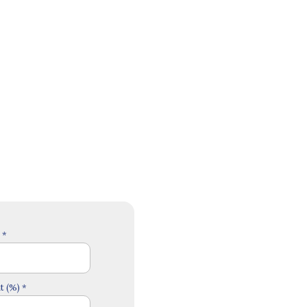
 *
 (%) *