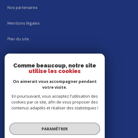
Nos partenaires
Mentions légales
Plan du site
Admin
Comme beaucoup, notre site
utilise les cookies
Nos honoraires
On aimerait vous accompagner pendant
Politique RGPD
votre visite.
En poursuivant, vous acceptez l'utilisation des
cookies par ce site, afin de vous proposer des
Cookies
contenus adaptés et réaliser des statistiques !
© 2026 | Tous droits réservés
PARAMÉTRER