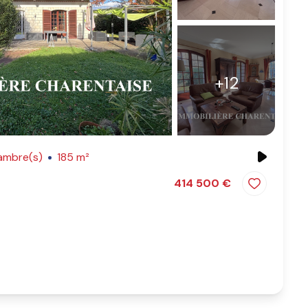
+12
ambre(s)
185 m²
414 500 €