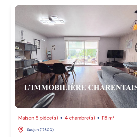
Maison 5 pièce(s)
4 chambre(s)
118 m²
Saujon (17600)