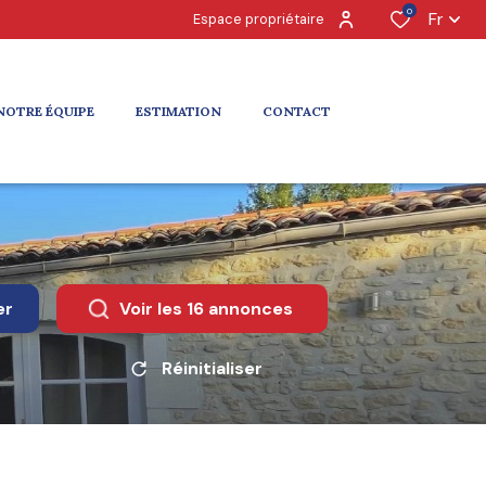
0
Fr
Espace propriétaire
NOTRE ÉQUIPE
ESTIMATION
CONTACT
er
Voir les
16
annonces
Réinitialiser