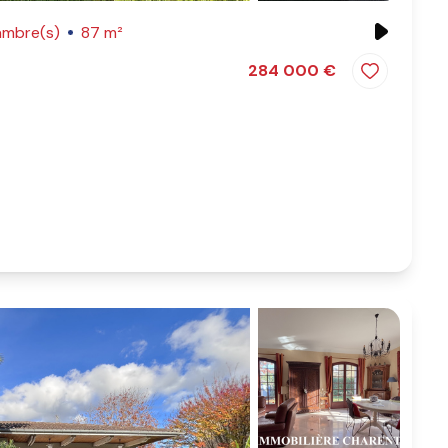
ambre(s)
87 m²
284 000 €