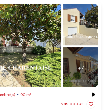
+7
ambre(s)
90 m²
289 000 €