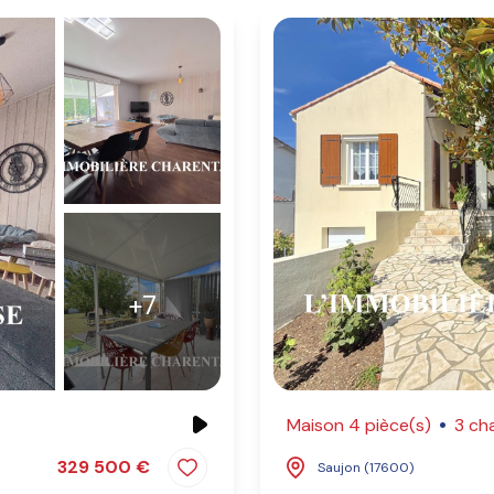
+7
Maison 4 pièce(s)
3 ch
329 500 €
Saujon (17600)