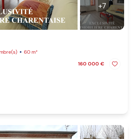
+7
ambre(s)
60 m²
160 000 €