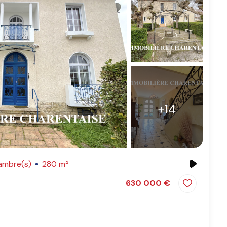
+14
ambre(s)
280 m²
630 000 €