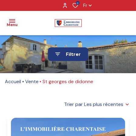
0
Fr
Menu
ACCUEIL
Filtrer
NOS
VENTES
VIAGER
Accueil
Vente
St georges de didonne
NOS
LOCATIONS
NOTRE
Trier par Les plus récentes
ÉQUIPE
ESTIMATION
CONTACT