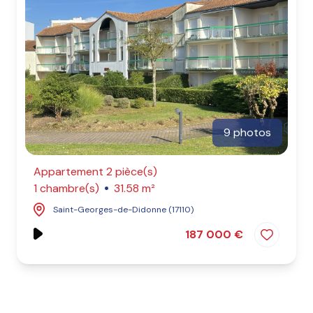
9 photos
Appartement 2 pièce(s)
1 chambre(s)
31.58 m²
Saint-Georges-de-Didonne (17110)
187 000 €